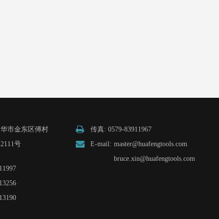
金华市金东区傅村
传真: 0579-83911967
111号
E-mail:
master@huafengtools.com
bruce.xin@huafengtools.com
11997
13256
13190