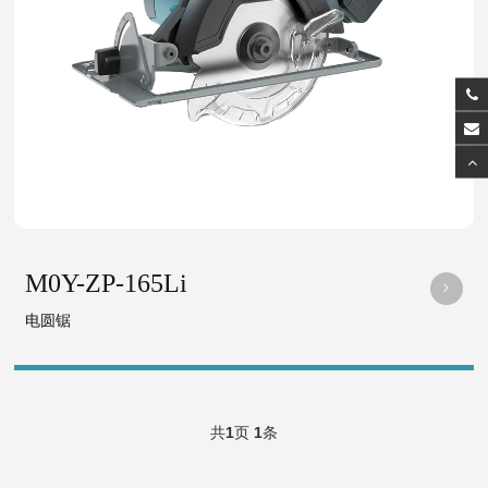
M0Y-ZP-165Li
电圆锯
共
1
页
1
条